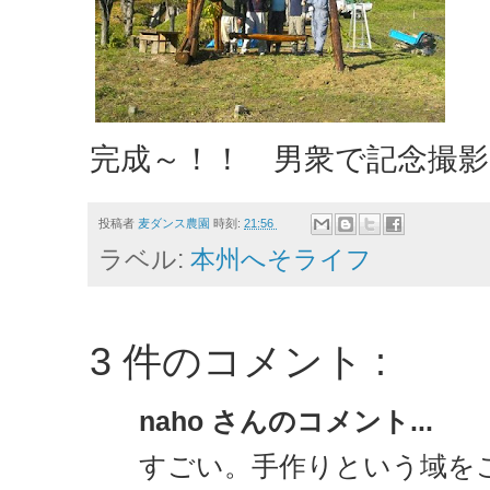
完成～！！ 男衆で記念撮影
投稿者
麦ダンス農園
時刻:
21:56
ラベル:
本州へそライフ
3 件のコメント :
naho さんのコメント...
すごい。手作りという域を