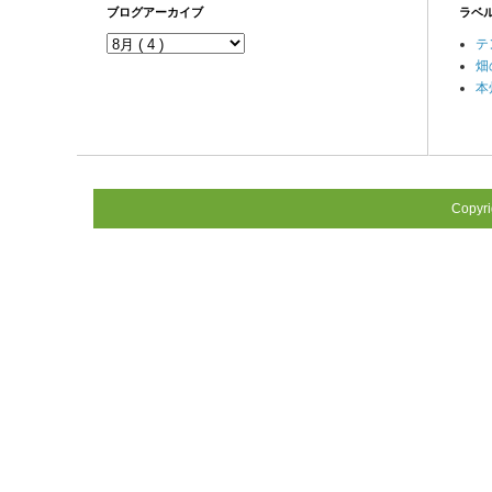
ブログアーカイブ
ラベ
テ
畑
本
Copyr