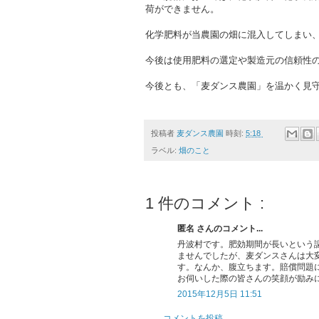
荷ができません。
化学肥料が当農園の畑に混入してしまい
今後は使用肥料の選定や製造元の信頼性
今後とも、「麦ダンス農園」を温かく見
投稿者
麦ダンス農園
時刻:
5:18
ラベル:
畑のこと
1 件のコメント :
匿名 さんのコメント...
丹波村です。肥効期間が長いという
ませんでしたが、麦ダンスさんは大
す。なんか、腹立ちます。賠償問題
お伺いした際の皆さんの笑顔が励み
2015年12月5日 11:51
コメントを投稿