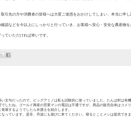
、取引先の方や消費者の皆様へは大変ご迷惑をおかけしてしまい、本当に申し
の確認などを今以上にしっかりと行っていき、お客様へ安心・安全な農産物を
守っていただければ幸いです。
謳い文句だったので、ビッグアミノは私も試験的に使っていました。たんば村は有機
変でしたね。ゴールド興産の営業マンの電話は不通ですが、商品の販売自体はコメ
に発展するようでしたら弁護士を紹介します。
になっています。是非、丹波にも遊びに来てください。寝るとことメシは提供でき