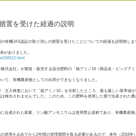
の措置を受けた経過の説明
の有機JAS認証の取り消しの措置を受けたことについての経過を説明致しま
発表がありました。
an/150612.html
株式会社」が製造・販売する該当肥料の「核アミノ10（商品名・ビッグアミ
ついて、有機農産物としての出荷ができなくなりました。
、立入検査において「核アミノ10」を分析したところ、最も厳しい基準値
属は検出されませんでした。このため、この肥料を使用した畑で生産された農
的に合成された尿素、リン酸アンモニウムは使用禁止資材であり、有機農産物
薬の使用を止めてから2年間の管理期間を取る必要があるので、来年（2016