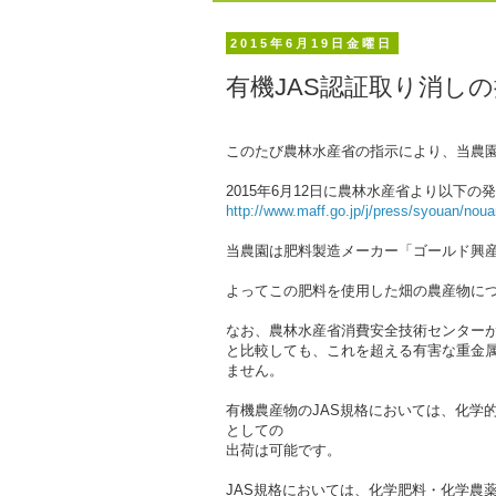
2015年6月19日金曜日
有機JAS認証取り消し
このたび農林水産省の指示により、当農園
2015年6月12日に農林水産省より以下の
http://www.maff.go.jp/j/press/syouan/nou
当農園は肥料製造メーカー「ゴールド興産
よってこの肥料を使用した畑の農産物に
なお、農林水産省消費安全技術センターが
と比較しても、これを超える有害な重金
ません。
有機農産物のJAS規格においては、化学
としての
出荷は可能です。
JAS規格においては、化学肥料・化学農