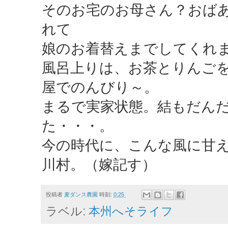
そのお宅のお母さん？おば
れて
娘のお着替えまでしてくれ
風呂上りは、お茶とりんご
屋でのんびり～。
まるで実家状態。結もだん
た・・・。
今の時代に、こんな風に甘
川村。（嫁記す）
投稿者
麦ダンス農園
時刻:
0:25
ラベル:
本州へそライフ