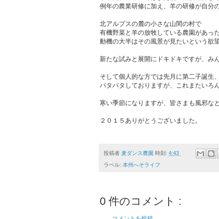
例年の農業研修に加え、羊の研修が自分
北アルプスの麓の小さな山間の村で
有機野菜と羊の放牧している農園があっ
動機の大半はその風景が見たいという欲
新たな試みと展開にドキドキですが、み
そして個人的な方では先月に第二子誕生
バタバタしておりますが、これまたいろ
寒い季節になりますが、皆さまも風邪な
２０１５ありがとうございました。
投稿者
麦ダンス農園
時刻:
4:43
ラベル:
本州へそライフ
0 件のコメント :
コメントを投稿