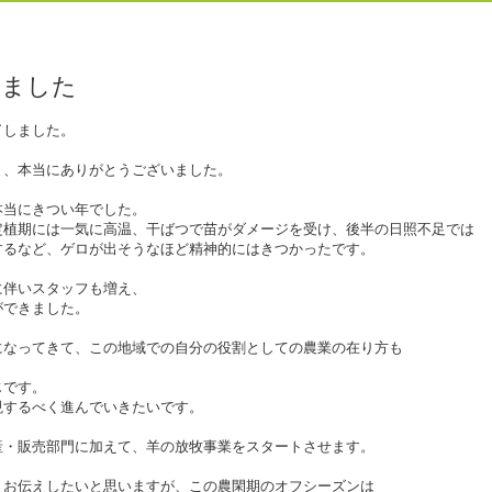
りました
了しました。
ま、本当にありがとうございました。
本当にきつい年でした。
定植期には一気に高温、干ばつで苗がダメージを受け、後半の日照不足では
するなど、ゲロが出そうなほど精神的にはきつかったです。
に伴いスタッフも増え、
ができました。
になってきて、この地域での自分の役割としての農業の在り方も
じです。
現するべく進んでいきたいです。
産・販売部門に加えて、羊の放牧事業をスタートさせます。
くお伝えしたいと思いますが、この農閑期のオフシーズンは