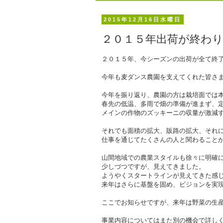
2015年12月16日水曜日
２０１５年出荷が終わ
２０１５年、今シーズンの出荷が全て終
今年も麦ダンス農園を支えてくれた皆さ
今年を振り返り、農園の方は栽培面では
春先の低温、多雨で畑の準備が進まず、
メインの作物のズッキーニの収量が激減
それでも面積の拡大、販路の拡大、それ
仕事を通じてたくさんの人と関わること
山間地域での農業スタイルも徐々に明確
少しづつですが、見えてきました。
ようやくスタートラインが見えてきた感
来年はさらに基盤を固め、ビジョンを実
ここでお知らせですが、来年は野菜の生
事業内容についてはまた別の機会で詳し