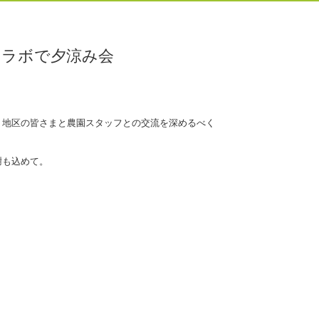
コラボで夕涼み会
）地区の皆さまと農園スタッフとの交流を深めるべく
謝も込めて。