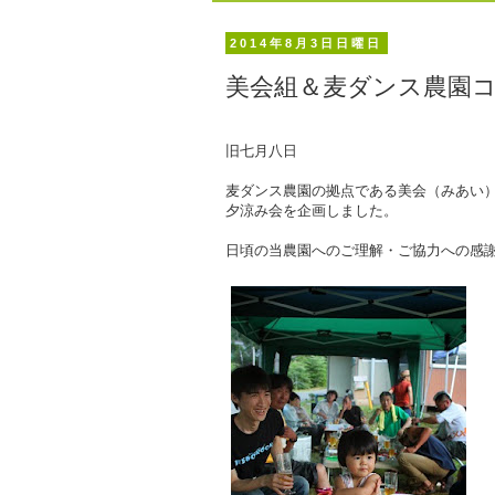
2014年8月3日日曜日
美会組＆麦ダンス農園
旧七月八日
麦ダンス農園の拠点である美会（みあい
夕涼み会を企画しました。
日頃の当農園へのご理解・ご協力への感