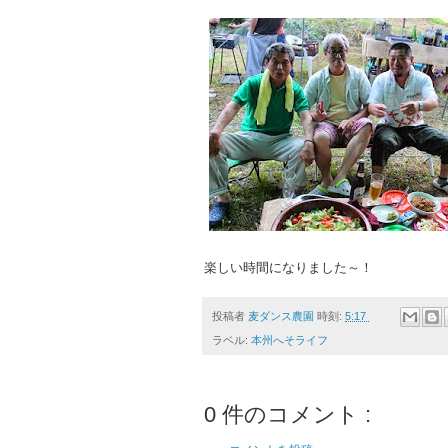
楽しい時間になりました～！
投稿者
麦ダンス農園
時刻:
5:17
ラベル:
本州へそライフ
0 件のコメント :