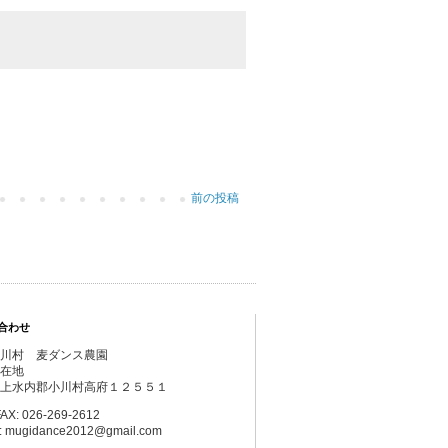
前の投稿
合わせ
川村 麦ダンス農園
在地
上水内郡小川村高府１２５５１
AX: 026-269-2612
l: mugidance2012@gmail.com