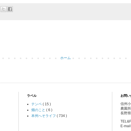
ホーム
ラベル
お問い
信州小
テンペ
( 15 )
農園所
畑のこと
( 6 )
長野県
本州へそライフ
( 734 )
TEL&F
E-mai