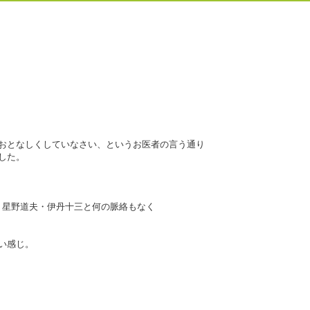
はおとなしくしていなさい、というお医者の言う通り
した。
・星野道夫・伊丹十三と何の脈絡もなく
い感じ。