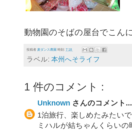
動物園のそばの屋台でこん
投稿者
麦ダンス農園
時刻:
7:18
ラベル:
本州へそライフ
1 件のコメント :
Unknown
さんのコメント...
1泊旅行、楽しめたみたいで
ミハルが結ちゃんくらいの