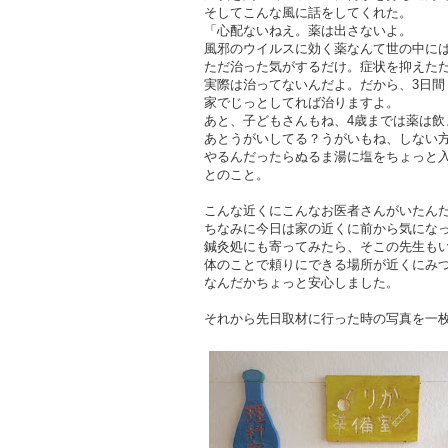
そしてこんな風に話をしてくれた。
「心配ないねえ。薬は出さないよ。
風邪のウイルスに効く薬なんて世の中に
ただ治った気がするだけ。症状を抑えた
実際は治ってないんだよ。だから、3日間
家でじっとしてれば治りますよ。
あと、子どもさんもね、4歳までは薬は飲
あとうがいしてる？うがいもね、しない
やるんだったらぬるま湯に塩をちょっと
とのこと。
こんな近くにこんなお医者さんがいたん
ちなみに今日は家の近くに前から気にな
鍼灸処にも寄ってみたら、そこの先生も
体のことで頼りにできる場所が近くにみ
なんだかちょっと安心しました。
それから先日取材に行った時の写真を一