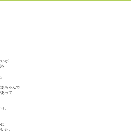
。
ないが
話を
た。
ばあちゃんで
であって
なり、
いに
でいた。