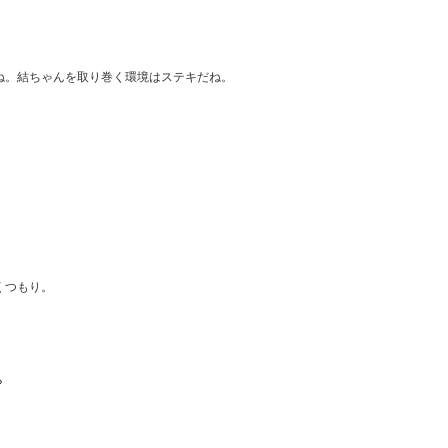
ね。結ちゃんを取り巻く環境はステキだね。
くつもり。
？