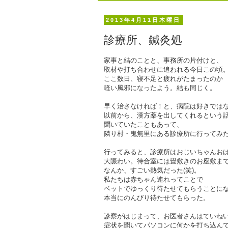
2013年4月11日木曜日
診療所、鍼灸処
家事と結のことと、事務所の片付けと、
取材や打ち合わせに追われる今日この頃
ここ数日、寝不足と疲れがたまったのか
軽い風邪になったよう。結も同じく。
早く治さなければ！と、病院は好きでは
以前から、漢方薬を出してくれるという
聞いていたこともあって、
隣り村・鬼無里にある診療所に行ってみ
行ってみると、診療所はおじいちゃんお
大賑わい。待合室には畳敷きのお座敷ま
なんか、すごい熱気だった(笑)。
私たちは赤ちゃん連れってことで
ベットでゆっくり待たせてもらうことに
本当にのんびり待たせてもらった。
診察がはじまって、お医者さんはていね
症状を聞いてパソコンに何かを打ち込ん