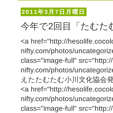
2011年3月7日月曜日
今年で2回目「たむた
<a href="http://hesolife.cocol
nifty.com/photos/uncategori
class="image-full" src="http:/
nifty.com/photos/uncategor
えたたむたむ小川文化協会発表会" b
<a href="http://hesolife.cocol
nifty.com/photos/uncategori
class="image-full" src="http:/