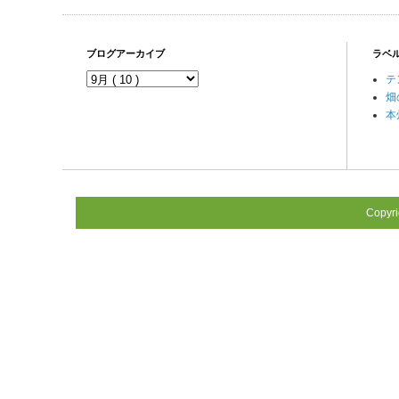
ブログアーカイブ
ラベ
テ
畑
本
Copyr