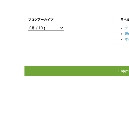
ブログアーカイブ
ラベ
テ
畑
本
Copyr