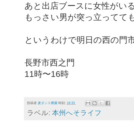
あと出店ブースに女性がい
もっさい男が突っ立ってて
というわけで明日の西の門
長野市西之門
11時〜16時
投稿者
麦ダンス農園
時刻:
18:33
ラベル:
本州へそライフ