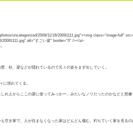
m/photos/uncategorized/2009/11/18/20091111.jpg"><img class="image-full" src="
/18/20091111.jpg" alt="すごい梁" border="0" /></a>
る。
の壁、柱、梁などが隠れているので元々の姿をまず出していく。
徐々に現れてくる。
もしれえからここの梁に使ってみっかー」みたいなノリだったのかなどと想像
かも空き家で。人が住まなくなった家はどんどん傷む。朽ちていく家を見るの