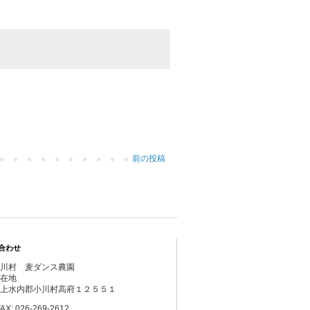
前の投稿
合わせ
川村 麦ダンス農園
在地
上水内郡小川村高府１２５５１
AX: 026-269-2612