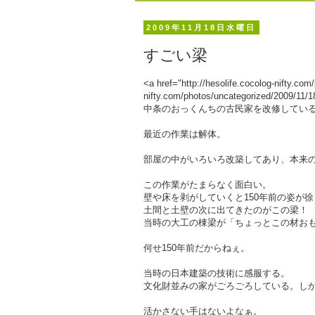
2009年11月18日水曜日
すごい梁
<a href="http://hesolife.cocolog-nifty.co
nifty.com/photos/uncategorized/2009/11
中条のおっくんちの古民家を改修してい
最近の作業は解体。
部屋の中がいろいろ改築してあり、本来
この作業がたまらなく面白い。
壁や床を剥がしていくと150年前の姿が
土間と土壁の次に出てきたのがこの梁！
当時の大工の棟梁が「ちょっとこの材お
何せ150年前だからねぇ。
当時の日本建築の技術に感服する。
文化財並みの家がごろごろしている。し
活かさない手はないよなぁ。