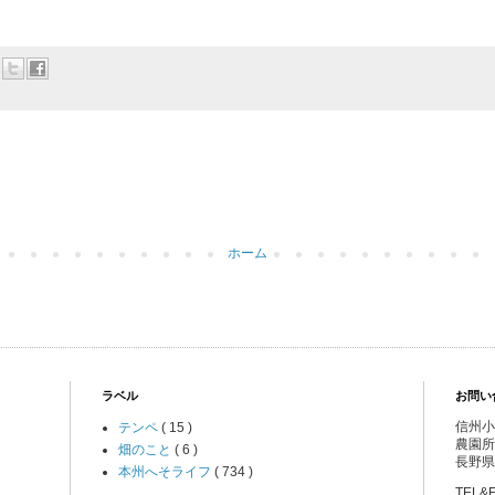
ホーム
ラベル
お問い
信州小
テンペ
( 15 )
農園所
畑のこと
( 6 )
長野県
本州へそライフ
( 734 )
TEL&F